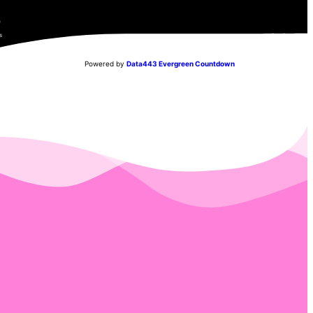
5
s
Powered by
Data443 Evergreen Countdown