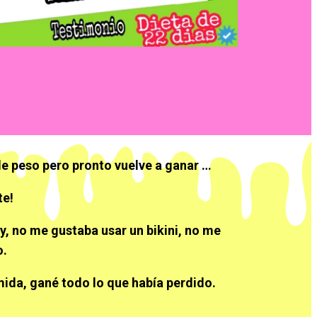
de peso pero pronto vuelve a ganar …
te!
y, no me gustaba usar un bikini, no me
o.
mida, gané todo lo que había perdido.