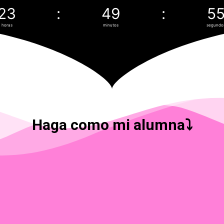
23
:
49
:
5
horas
minutos
segundo
Haga como mi alumna⤵