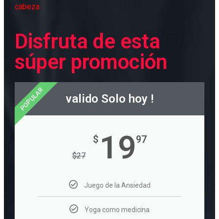
cabeza
Disfruta de esta
súper promoción
POPULAR
valido Solo hoy !
19
$
97
$
27
Juego de la Ansiedad
Yoga como medicina